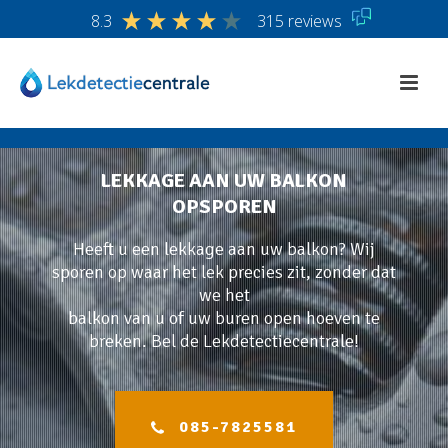
8.3
315 reviews
LEKKAGE AAN UW BALKON
OPSPOREN
Heeft u een lekkage aan uw balkon? Wij
sporen op waar het lek precies zit, zonder dat
we het
balkon van u of uw buren open hoeven te
breken. Bel de Lekdetectiecentrale!
085-7825581