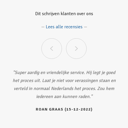
Dit schrijven klanten over ons
—
Lees alle recensies
—
"Super aardig en vriendelijke service. Hij legt je goed
"Het is aan de prijs, maar dat was aangekondigd. De
kwaliteit van het onderzoek is er ook naar. Sebastiaan
het proces uit. Laat je niet voor verassingen staan en
heeft alle aandacht en neemt je als klant goed mee in
verteld in normaal Nederlands het proces. Zou hem
iedereen aan kunnen raden."
zijn onderzoek!"
VAN DEN HOEK BART (15-12-2022)
ROAN GRAAS (15-12-2022)