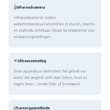
🌡️
Infraroodcamera
Infraroodcamera’s maken
watertemperatuurverschillen in muren, vloeren
en plafonds zichtbaar. Ideaal bij lekdetectie voor
verwarmingsleidingen.
🔊
Ultrasoonmeting
Onze apparatuur detecteert het geluid van
water dat weglekt zelfs door beton, hout en
tegels heen – zonder hak- of breekwerk.
🧪
Traceergasmethode