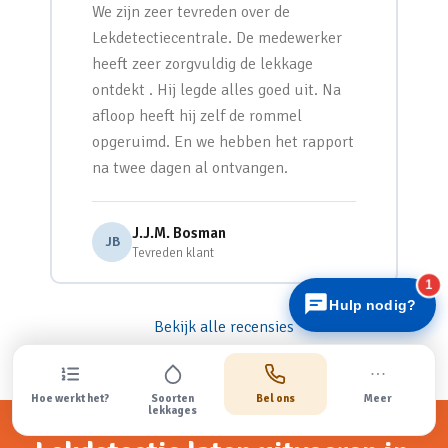
We zijn zeer tevreden over de
Lekdetectiecentrale. De medewerker
heeft zeer zorgvuldig de lekkage
ontdekt . Hij legde alles goed uit. Na
afloop heeft hij zelf de rommel
opgeruimd. En we hebben het rapport
Lekdetectiecentrale
na twee dagen al ontvangen.
Snel antwoord
J.J.M. Bosman
JB
Tevreden klant
1
Hulp nodig?
Bekijk alle recensies
Hoe werkt het?
Soorten
Bel ons
Meer
lekkages