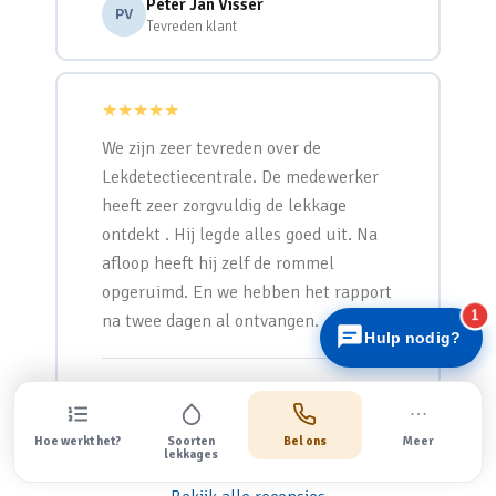
Peter Jan Visser
PV
Tevreden klant
★★★★★
We zijn zeer tevreden over de
Lekdetectiecentrale. De medewerker
Lekdetectiecentrale
Snel antwoord
heeft zeer zorgvuldig de lekkage
ontdekt . Hij legde alles goed uit. Na
afloop heeft hij zelf de rommel
opgeruimd. En we hebben het rapport
1
na twee dagen al ontvangen.
Hulp nodig?
J.J.M. Bosman
JB
Tevreden klant
Hoe werkt het?
Soorten
Bel ons
Meer
lekkages