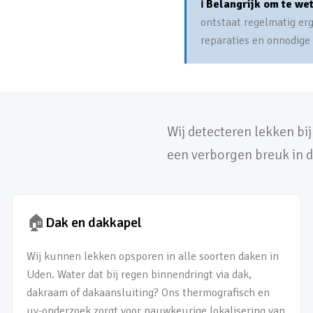
ℹ️ Belangrijk om te we
ontstaat regelmatig er
reparaties en onnodige
Wij detecteren lekken bi
een verborgen breuk in d
🏠
Dak en dakkapel
Wij kunnen lekken opsporen in alle soorten daken in
Uden. Water dat bij regen binnendringt via dak,
dakraam of dakaansluiting? Ons thermografisch en
uv-onderzoek zorgt voor nauwkeurige lokalisering van