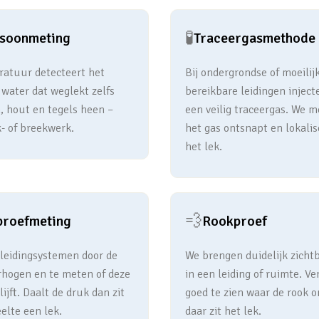
🧪
asoonmeting
Traceergasmethode
atuur detecteert het
Bij ondergrondse of moeilij
 water dat weglekt zelfs
bereikbare leidingen inject
, hout en tegels heen –
een veilig traceergas. We 
- of breekwerk.
het gas ontsnapt en lokalis
het lek.
💨
proefmeting
Rookproef
 leidingsystemen door de
We brengen duidelijk zicht
rhogen en te meten of deze
in een leiding of ruimte. Ve
ijft. Daalt de druk dan zit
goed te zien waar de rook o
elte een lek.
daar zit het lek.