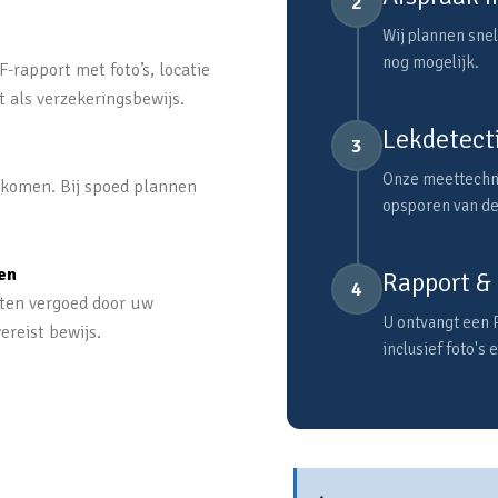
2
Wij plannen snel
nog mogelijk.
-rapport met foto’s, locatie
t als verzekeringsbewijs.
Lekdetecti
3
Onze meettechni
e komen. Bij spoed plannen
opsporen van de
en
Rapport & 
4
sten vergoed door uw
U ontvangt een 
ereist bewijs.
inclusief foto's 