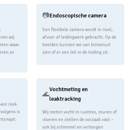
📷
Endoscopische camera
k
Een flexibele camera wordt in riool,
eren wij
afvoer of leidingwerk gebracht. Op de
meten waar
beelden kunnen we van binnenuit
eren zo
zien of er een lek in de leiding zit.
Vochtmeting en
🌊
leaktracking
bare rook
rvolgens is
Wij meten vocht in ruimtes, muren of
ntsnapt:
vloeren en stellen de oorzaak vast –
ook bij schimmel en verborgen