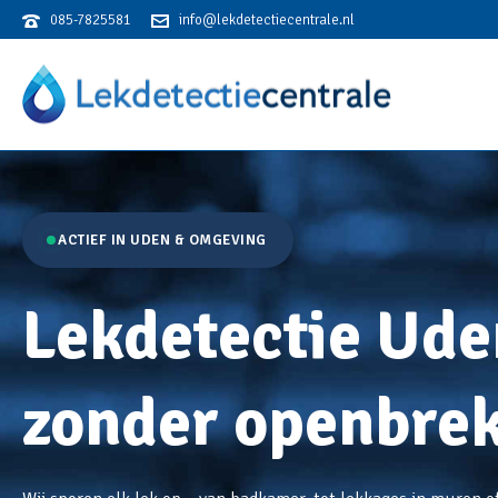
085-7825581
info@lekdetectiecentrale.nl
Lekkage? Bel de Lekdetectiecentrale! Actief in heel Nederland.
ACTIEF IN UDEN & OMGEVING
Lekdetectie Ude
zonder openbre