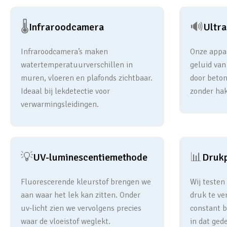
🌡️
🔊
Infraroodcamera
Ultr
Infraroodcamera’s maken
Onze appar
watertemperatuurverschillen in
geluid van
muren, vloeren en plafonds zichtbaar.
door beton
Ideaal bij lekdetectie voor
zonder hak
verwarmingsleidingen.
💡
📊
UV-luminescentiemethode
Druk
Fluorescerende kleurstof brengen we
Wij testen
aan waar het lek kan zitten. Onder
druk te ve
uv-licht zien we vervolgens precies
constant bl
waar de vloeistof weglekt.
in dat gede