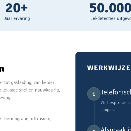
20+
50.00
Jaar ervaring
Lekdetecties uitgev
en
WERKWIJZE 
r tot gasleiding, van kelder
e lekkage snel en nauwkeurig,
Telefonisc
1
eving.
Wij bespreken uw
aanpak.
: thermografie, ultrasoon,
Afspraak 