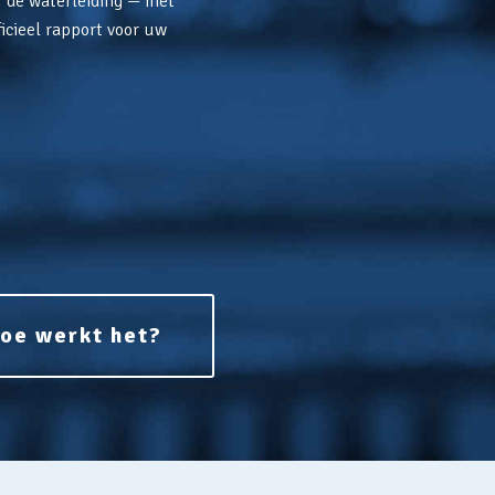
f de waterleiding — met
icieel rapport voor uw
oe werkt het?