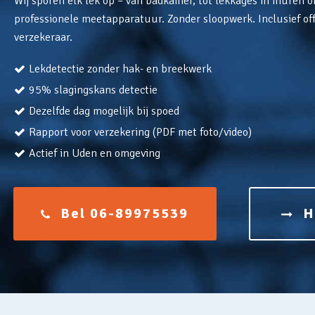
Wij sporen elk lek op – van badkamer, tot lekkages in muren o
professionele meetapparatuur. Zonder sloopwerk. Inclusief off
verzekeraar.
Lekdetectie zonder hak- en breekwerk
95% slagingskans detectie
Dezelfde dag mogelijk bij spoed
Rapport voor verzekering (PDF met foto/video)
Actief in Uden en omgeving
Bel 06-89975539
H