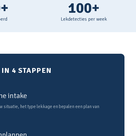
0+
100+
oerd
Lekdetecties per week
IN 4 STAPPEN
he intake
 situatie, het type lekkage en bepalen een plan van
inplannen