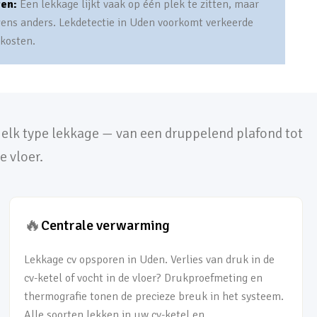
ten:
Een lekkage lijkt vaak op één plek te zitten, maar
gens anders. Lekdetectie in Uden voorkomt verkeerde
 kosten.
j elk type lekkage — van een druppelend plafond tot
e vloer.
🔥
Centrale verwarming
Lekkage cv opsporen in Uden. Verlies van druk in de
cv-ketel of vocht in de vloer? Drukproefmeting en
thermografie tonen de precieze breuk in het systeem.
Alle soorten lekken in uw cv-ketel en