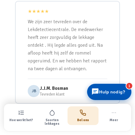
★★★★★
We zijn zeer tevreden over de
Lekdetectiecentrale. De medewerker
heeft zeer zorgvuldig de lekkage
ontdekt . Hij legde alles goed uit. Na
Lekdetectiecentrale
afloop heeft hij zelf de rommel
Snel antwoord
opgeruimd. En we hebben het rapport
na twee dagen al ontvangen.
1
J.J.M. Bosman
JB
Hulp nodig?
Tevreden klant
Bekijk alle recensies
Hoe werkt het?
Soorten
Bel ons
Meer
lekkages