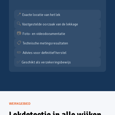
📍
Exacte locatie van het lek
🔍
Vastgestelde oorzaak van de lekkage
📷
Foto- en videodocumentatie
📋
Technische metingsresultaten
✏️
Advies voor definitief herstel
✅
Geschikt als verzekeringsbewijs
WERKGEBIED
Lekdetectie in alle wijken