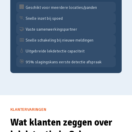
🏢
Geschikt voor meerdere locaties/panden
🏃
Snelle inzet bij spoed
🤝
Vaste samenwerkingspartner
📅
Snelle schakeling bij nieuwe meldingen
💧
Uitgebreide lekdetectie capaciteit
🎯
95% slagingskans eerste detectie afspraak
KLANTERVARINGEN
Wat klanten zeggen over