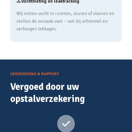
🌊
Vochtmeting en leaktracking
Wij meten vocht in ruimtes, muren of vloeren en
stellen de oorzaak vast – ook bij schimmel en
verborgen lekkages.
VERZEKERING & RAPPORT
Vergoed door uw
opstalverzekering