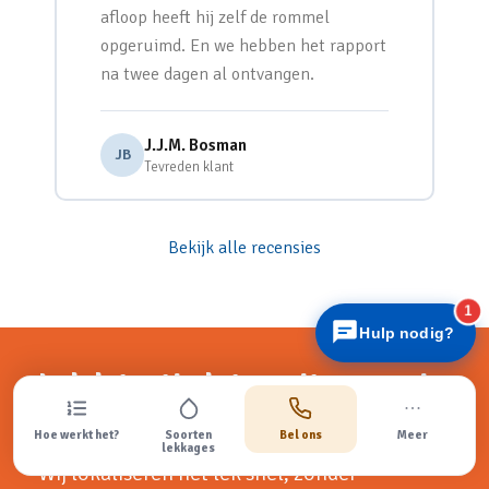
afloop heeft hij zelf de rommel
opgeruimd. En we hebben het rapport
na twee dagen al ontvangen.
J.J.M. Bosman
JB
Tevreden klant
Lekdetectiecentrale
Snel antwoord
Bekijk alle recensies
1
Hulp nodig?
Lekdetectie laten uitvoeren in
Schagen?
Hoe werkt het?
Soorten
Bel ons
Meer
lekkages
Wij lokaliseren het lek snel, zonder