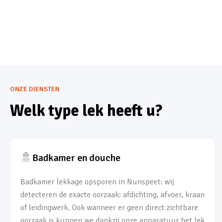
ONZE DIENSTEN
Welk type lek heeft u?
🚿
Badkamer en douche
Badkamer lekkage opsporen in Nunspeet: wij
detecteren de exacte oorzaak: afdichting, afvoer, kraan
of leidingwerk. Ook wanneer er geen direct zichtbare
oorzaak is kunnen we dankzij onze apparatuur het lek