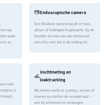
📷
Endoscopische camera
k
Een flexibele camera wordt in riool,
eren wij
afvoer of leidingwerk gebracht. Op de
meten waar
beelden kunnen we van binnenuit
eren zo
zien of er een lek in de leiding zit.
Vochtmeting en
🌊
leaktracking
bare rook
rvolgens is
Wij meten vocht in ruimtes, muren of
ntsnapt:
vloeren en stellen de oorzaak vast –
ook bij schimmel en verborgen