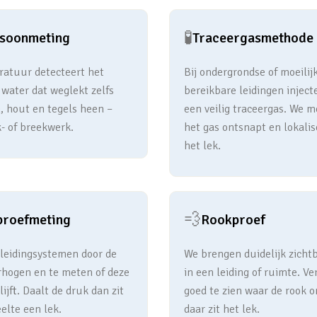
🧪
asoonmeting
Traceergasmethode
atuur detecteert het
Bij ondergrondse of moeilij
 water dat weglekt zelfs
bereikbare leidingen inject
, hout en tegels heen –
een veilig traceergas. We 
- of breekwerk.
het gas ontsnapt en lokalis
het lek.
💨
proefmeting
Rookproef
 leidingsystemen door de
We brengen duidelijk zicht
rhogen en te meten of deze
in een leiding of ruimte. Ve
ijft. Daalt de druk dan zit
goed te zien waar de rook o
elte een lek.
daar zit het lek.