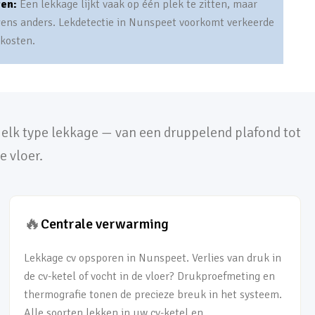
ten:
Een lekkage lijkt vaak op één plek te zitten, maar
gens anders. Lekdetectie in Nunspeet voorkomt verkeerde
 kosten.
j elk type lekkage — van een druppelend plafond tot
e vloer.
🔥
Centrale verwarming
Lekkage cv opsporen in Nunspeet. Verlies van druk in
de cv-ketel of vocht in de vloer? Drukproefmeting en
thermografie tonen de precieze breuk in het systeem.
Alle soorten lekken in uw cv-ketel en