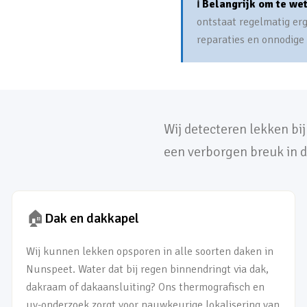
ℹ️ Belangrijk om te we
ontstaat regelmatig er
reparaties en onnodige
Wij detecteren lekken bi
een verborgen breuk in d
🏠
Dak en dakkapel
Wij kunnen lekken opsporen in alle soorten daken in
Nunspeet. Water dat bij regen binnendringt via dak,
dakraam of dakaansluiting? Ons thermografisch en
uv-onderzoek zorgt voor nauwkeurige lokalisering van