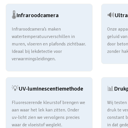
🌡️
🔊
Infraroodcamera
Ultr
Infraroodcamera’s maken
Onze appar
watertemperatuurverschillen in
geluid van
muren, vloeren en plafonds zichtbaar.
door beton
Ideaal bij lekdetectie voor
zonder hak
verwarmingsleidingen.
💡
📊
UV-luminescentiemethode
Druk
Fluorescerende kleurstof brengen we
Wij testen
aan waar het lek kan zitten. Onder
druk te ve
uv-licht zien we vervolgens precies
constant bl
waar de vloeistof weglekt.
in dat gede