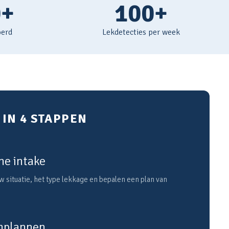
0+
100+
oerd
Lekdetecties per week
IN 4 STAPPEN
he intake
 situatie, het type lekkage en bepalen een plan van
inplannen