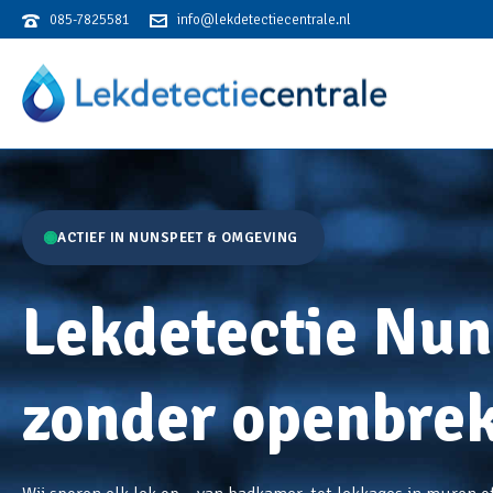
085-7825581
info@lekdetectiecentrale.nl
Lekkage? Bel de Lekdetectiecentrale! Actief in heel Nederland.
ACTIEF IN NUNSPEET & OMGEVING
Lekdetectie Nun
zonder openbre