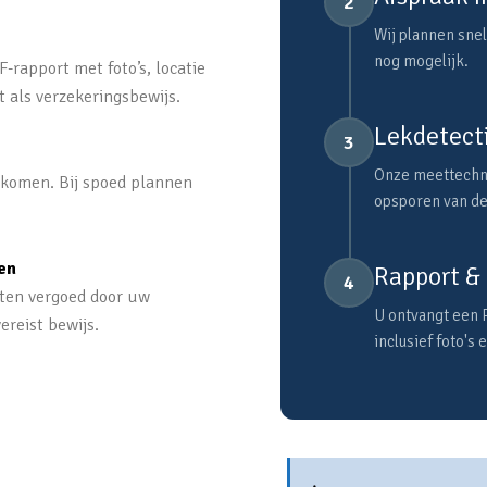
2
Wij plannen snel
nog mogelijk.
-rapport met foto’s, locatie
t als verzekeringsbewijs.
Lekdetecti
3
Onze meettechni
e komen. Bij spoed plannen
opsporen van de
en
Rapport & 
4
sten vergoed door uw
U ontvangt een 
ereist bewijs.
inclusief foto's 