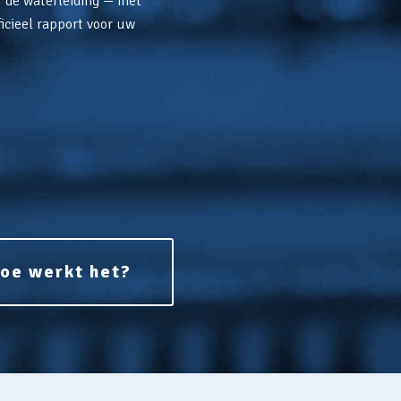
f de waterleiding — met
icieel rapport voor uw
oe werkt het?