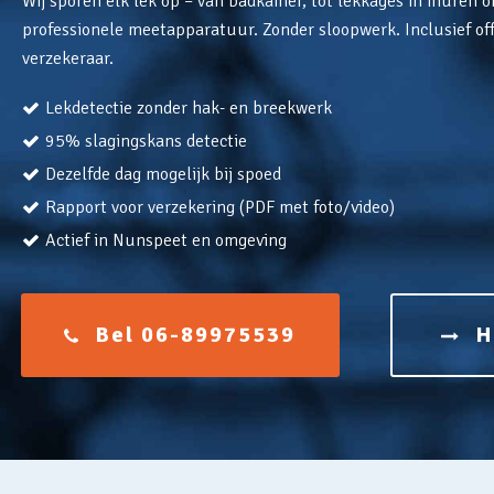
Wij sporen elk lek op – van badkamer, tot lekkages in muren o
professionele meetapparatuur. Zonder sloopwerk. Inclusief off
verzekeraar.
Lekdetectie zonder hak- en breekwerk
95% slagingskans detectie
Dezelfde dag mogelijk bij spoed
Rapport voor verzekering (PDF met foto/video)
Actief in Nunspeet en omgeving
Bel 06-89975539
H