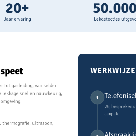
20+
50.00
Jaar ervaring
Lekdetecties uitgev
nspeet
WERKWIJZE 
r tot gasleiding, van kelder
e lekkage snel en nauwkeurig,
Telefonisc
1
 omgeving.
Wij bespreken uw
aanpak.
: thermografie, ultrasoon,
Afspraak 