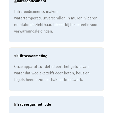
🌡️
Infraroodcamera
Infraroodcamera’s maken
watertemperatuurverschillen in muren, vloeren
en plafonds zichtbaar. Ideaal bij lekdetectie voor
verwarmingsleidingen.
🔊
Ultrasoonmeting
Onze apparatuur detecteert het geluid van
water dat weglekt zelfs door beton, hout en
tegels heen – zonder hak- of breekwerk.
🧪
Traceergasmethode