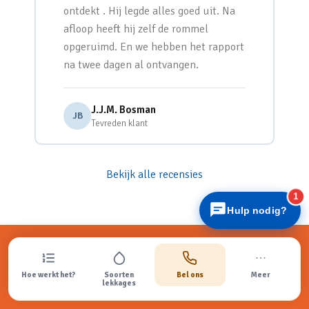
ontdekt . Hij legde alles goed uit. Na
afloop heeft hij zelf de rommel
opgeruimd. En we hebben het rapport
na twee dagen al ontvangen.
J.J.M. Bosman
Lekdetectiecentrale
JB
Tevreden klant
Snel antwoord
Bekijk alle recensies
1
Hulp nodig?
Lekdetectie laten uitvoeren in
Hoe werkt het?
Soorten
Bel ons
Meer
Lunteren?
lekkages