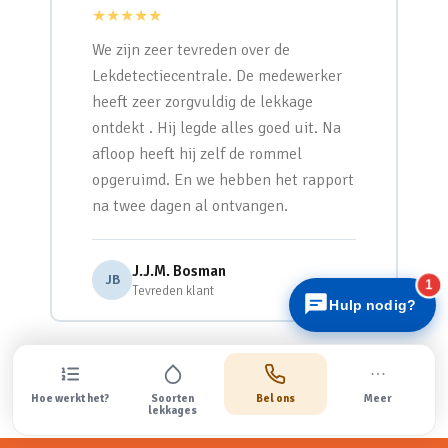
★★★★★
We zijn zeer tevreden over de
Lekdetectiecentrale. De medewerker
heeft zeer zorgvuldig de lekkage
ontdekt . Hij legde alles goed uit. Na
afloop heeft hij zelf de rommel
Lekdetectiecentrale
opgeruimd. En we hebben het rapport
Snel antwoord
na twee dagen al ontvangen.
J.J.M. Bosman
JB
1
Tevreden klant
Hulp nodig?
Bekijk alle recensies
Hoe werkt het?
Soorten
Bel ons
Meer
lekkages