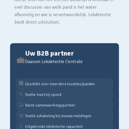
snel discussie: van welk pand is het water
afkomstig en wie is verantwoordelijk. Lekdetectie
biedt direct uitsluitsel.
Uw B2B partner
💼
Daarom Lekdetectie Centrale
🏢
Geschikt voor meerdere locaties/panden
🏃
Snelle inzet bij spoed
🤝
Vaste samenwerkingspartner
📅
Snelle schakeling bij nieuwe meldingen
💧
Uitgebreide lekdetectie capaciteit