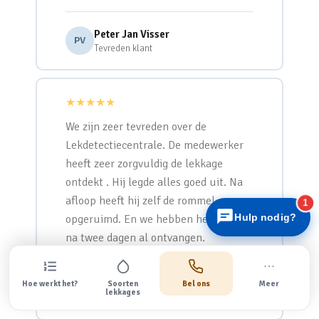
Peter Jan Visser
PV
Tevreden klant
★★★★★
Lekdetectiecentrale
We zijn zeer tevreden over de
Snel antwoord
Lekdetectiecentrale. De medewerker
heeft zeer zorgvuldig de lekkage
ontdekt . Hij legde alles goed uit. Na
afloop heeft hij zelf de rommel
1
Hulp nodig?
opgeruimd. En we hebben het rapport
na twee dagen al ontvangen.
J.J.M. Bosman
Hoe werkt het?
Soorten
Bel ons
Meer
JB
lekkages
Tevreden klant