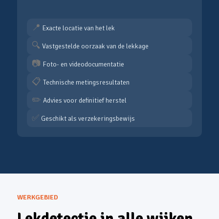
📍
Exacte locatie van het lek
🔍
Vastgestelde oorzaak van de lekkage
📷
Foto- en videodocumentatie
📋
Technische metingsresultaten
✏️
Advies voor definitief herstel
✅
Geschikt als verzekeringsbewijs
WERKGEBIED
Lekdetectie in alle wijken