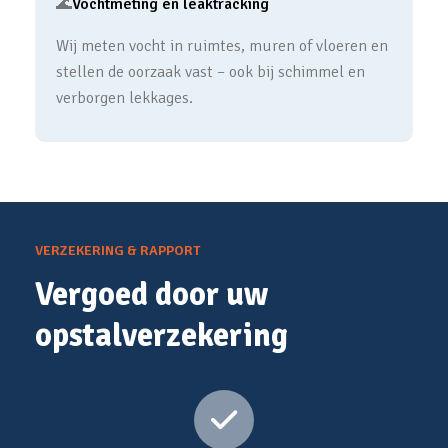
🌊
Vochtmeting en leaktracking
Wij meten vocht in ruimtes, muren of vloeren en
stellen de oorzaak vast – ook bij schimmel en
verborgen lekkages.
VERZEKERING & RAPPORT
Vergoed door uw
opstalverzekering