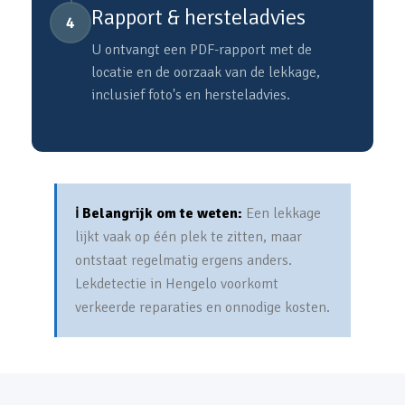
Rapport & hersteladvies
4
U ontvangt een PDF-rapport met de
locatie en de oorzaak van de lekkage,
inclusief foto's en hersteladvies.
ℹ️ Belangrijk om te weten:
Een lekkage
lijkt vaak op één plek te zitten, maar
ontstaat regelmatig ergens anders.
Lekdetectie in Hengelo voorkomt
verkeerde reparaties en onnodige kosten.