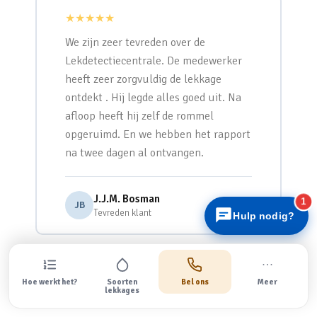
★★★★★
We zijn zeer tevreden over de
Lekdetectiecentrale. De medewerker
heeft zeer zorgvuldig de lekkage
ontdekt . Hij legde alles goed uit. Na
Lekdetectiecentrale
afloop heeft hij zelf de rommel
Snel antwoord
opgeruimd. En we hebben het rapport
na twee dagen al ontvangen.
J.J.M. Bosman
1
JB
Tevreden klant
Hulp nodig?
Bekijk alle recensies
Hoe werkt het?
Soorten
Bel ons
Meer
lekkages