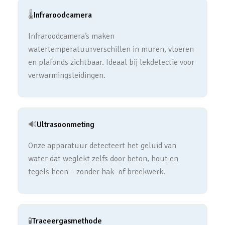
🌡️
Infraroodcamera
Infraroodcamera’s maken
watertemperatuurverschillen in muren, vloeren
en plafonds zichtbaar. Ideaal bij lekdetectie voor
verwarmingsleidingen.
🔊
Ultrasoonmeting
Onze apparatuur detecteert het geluid van
water dat weglekt zelfs door beton, hout en
tegels heen – zonder hak- of breekwerk.
🧪
Traceergasmethode