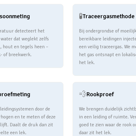
🧪
asoonmeting
Traceergasmethode
atuur detecteert het
Bij ondergrondse of moeilij
 water dat weglekt zelfs
bereikbare leidingen inject
, hout en tegels heen –
een veilig traceergas. We 
- of breekwerk.
het gas ontsnapt en lokalis
het lek.
💨
proefmeting
Rookproef
 leidingsystemen door de
We brengen duidelijk zicht
rhogen en te meten of deze
in een leiding of ruimte. Ve
ijft. Daalt de druk dan zit
goed te zien waar de rook o
elte een lek.
daar zit het lek.