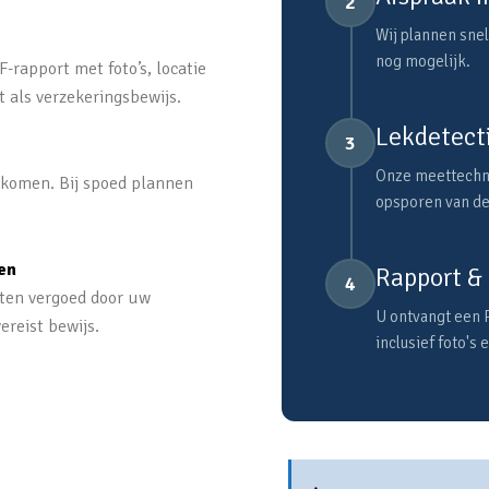
2
Wij plannen snel
nog mogelijk.
-rapport met foto’s, locatie
t als verzekeringsbewijs.
Lekdetecti
3
Onze meettechni
e komen. Bij spoed plannen
opsporen van de
en
Rapport & 
4
sten vergoed door uw
U ontvangt een 
ereist bewijs.
inclusief foto's 