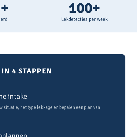
0+
100+
oerd
Lekdetecties per week
IN 4 STAPPEN
he intake
 situatie, het type lekkage en bepalen een plan van
inplannen