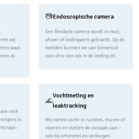
📷
Endoscopische camera
k
Een flexibele camera wordt in riool,
eren wij
afvoer of leidingwerk gebracht. Op de
meten waar
beelden kunnen we van binnenuit
eren zo
zien of er een lek in de leiding zit.
Vochtmeting en
🌊
leaktracking
bare rook
rvolgens is
Wij meten vocht in ruimtes, muren of
ntsnapt:
vloeren en stellen de oorzaak vast –
ook bij schimmel en verborgen