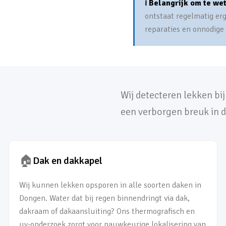
ℹ️ Belangrijk om te we
ontstaat regelmatig er
reparaties en onnodige
Wij detecteren lekken bi
een verborgen breuk in d
🏠
Dak en dakkapel
Wij kunnen lekken opsporen in alle soorten daken in
Dongen. Water dat bij regen binnendringt via dak,
dakraam of dakaansluiting? Ons thermografisch en
uv-onderzoek zorgt voor nauwkeurige lokalisering van