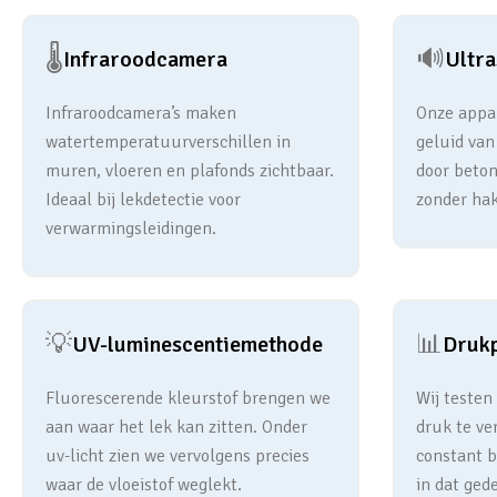
🌡️
🔊
Infraroodcamera
Ultr
Infraroodcamera’s maken
Onze appar
watertemperatuurverschillen in
geluid van
muren, vloeren en plafonds zichtbaar.
door beton
Ideaal bij lekdetectie voor
zonder hak
verwarmingsleidingen.
💡
📊
UV-luminescentiemethode
Druk
Fluorescerende kleurstof brengen we
Wij testen
aan waar het lek kan zitten. Onder
druk te ve
uv-licht zien we vervolgens precies
constant bl
waar de vloeistof weglekt.
in dat gede