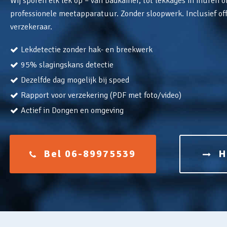
Wij sporen elk lek op – van badkamer, tot lekkages in muren o
professionele meetapparatuur. Zonder sloopwerk. Inclusief off
verzekeraar.
Lekdetectie zonder hak- en breekwerk
95% slagingskans detectie
Dezelfde dag mogelijk bij spoed
Rapport voor verzekering (PDF met foto/video)
Actief in Dongen en omgeving
Bel 06-89975539
H