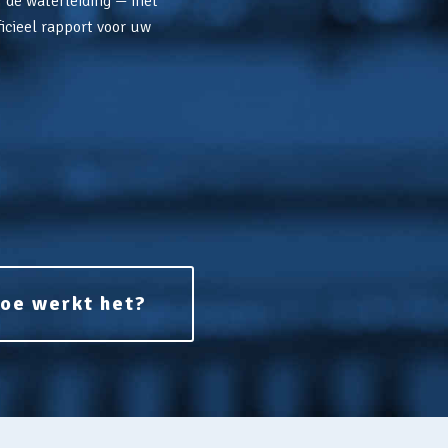
f de waterleiding — met
icieel rapport voor uw
oe werkt het?