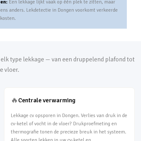
ten:
Een lekkage lijkt vaak op één plek te zitten, maar
gens anders. Lekdetectie in Dongen voorkomt verkeerde
 kosten.
j elk type lekkage — van een druppelend plafond tot
e vloer.
🔥
Centrale verwarming
Lekkage cv opsporen in Dongen. Verlies van druk in de
cv-ketel of vocht in de vloer? Drukproefmeting en
thermografie tonen de precieze breuk in het systeem.
Alle soorten lekken in uw cv-ketel en