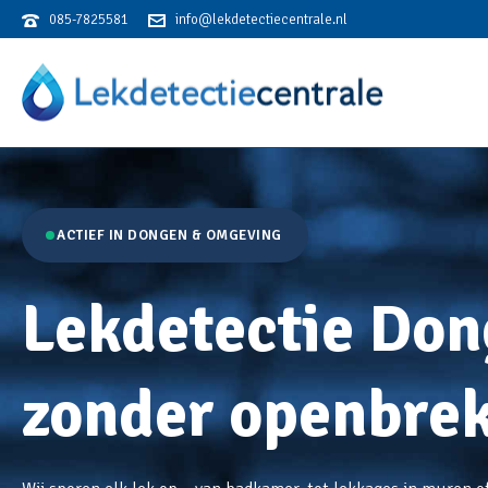
085-7825581
info@lekdetectiecentrale.nl
Lekkage? Bel de Lekdetectiecentrale! Actief in heel Nederland.
ACTIEF IN DONGEN & OMGEVING
Lekdetectie Don
zonder openbre