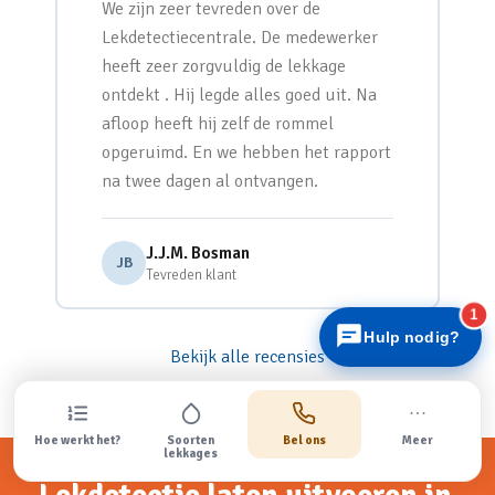
We zijn zeer tevreden over de
Lekdetectiecentrale. De medewerker
heeft zeer zorgvuldig de lekkage
ontdekt . Hij legde alles goed uit. Na
afloop heeft hij zelf de rommel
opgeruimd. En we hebben het rapport
Lekdetectiecentrale
na twee dagen al ontvangen.
Snel antwoord
J.J.M. Bosman
JB
Tevreden klant
1
Hulp nodig?
Bekijk alle recensies
Hoe werkt het?
Soorten
Bel ons
Meer
lekkages