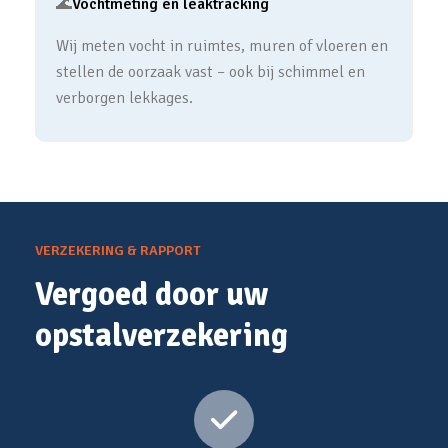
🌊
Vochtmeting en leaktracking
Wij meten vocht in ruimtes, muren of vloeren en
stellen de oorzaak vast – ook bij schimmel en
verborgen lekkages.
VERZEKERING & RAPPORT
Vergoed door uw
opstalverzekering