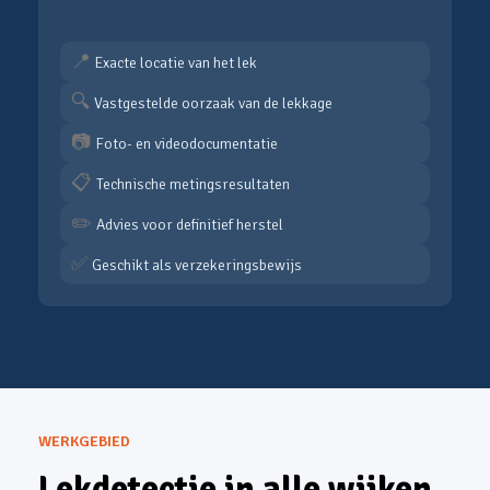
📍
Exacte locatie van het lek
🔍
Vastgestelde oorzaak van de lekkage
📷
Foto- en videodocumentatie
📋
Technische metingsresultaten
✏️
Advies voor definitief herstel
✅
Geschikt als verzekeringsbewijs
WERKGEBIED
Lekdetectie in alle wijken